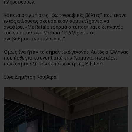
πληροφοριών.
Κάποια στιγμή στις "φωτογραφικές βόλτες" που έκανα
εντός αίθουσας άκουσα έναν συμμετέχοντα να
αναφέρει «Mε Rafale εφορμά ο τύπος» και ο διπλανός
του να απαντάει. Μπααα "F16 Viper – τα
αναβαθμισμένα πιλοτάρει".
Όμως ένα ήταν το σημαντικό γεγονός. Αυτός ο Έλληνας
που ήρθε για το event από την Γερμανία πιλοτάρει
παγκόσμια όλη την εκπαίδευση της Bilstein.
Εύγε Δημήτρη Κουβαρά!