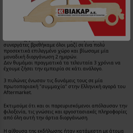
πλέον τυχερούς επισκευαστές και έμπορους
συνεργάτες βρεθήκαμε όλοι μαζί σε ένα πολύ
προσεκτικά επιλεγμένο χώρο και βίωσαμε μία
μοναδική διοργάνωση 2 ημερών.
Στις 31 Οκτωβρίου & 1 Νοεμβρίου μαζί με 200 και
πλέον τυχερούς επισκευαστές και έμπορους
συνεργάτες βρεθήκαμε όλοι μαζί σε ένα πολύ
προσεκτικά επιλεγμένο χώρο και βίωσαμε μία
μοναδική διοργάνωση 2 ημερών.
Δεν θυμάμαι πραγματικά τα τελευταία 3 χρόνια να
έχουμε ζήσει την εμπειρία σε κάτι ανάλογο.
3 πυλώνες ένωσαν τις δυνάμεις τους σε μία
πρωτοποριακή "συμμαχία" στην Ελληνική αγορά του
Aftermarket.
Εκτιμούμε ότι και οι παρευρισκόμενοι απόλαυσαν την
φιλοξενία, τις γνώσεις και εργοστασιακές πληροφορίες
από όλη αυτή την άρτια διοργάνωση.
Η αίθουσα της εκδήλωσης ήταν κατάμεστη με άτομα